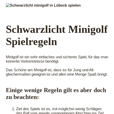
rolex falsos
forum demands upon continuously discovering.
strength is the a sense
replica watches
forum.
Ahoi
Infos
Preise & Angebote
Ne
Schwarzlicht Minigolf
Spielregeln
Minigolf ist ein sehr einfaches und sicheres Spiel, für das man
keinerlei Vorkenntnisse benötigt.
Das Schöne am Minigolf ist, dass es für Jung und Alt
gleichermaßen geeignet ist und allen eine Menge Spaß bringt.
Einige wenige Regeln gilt es aber doch
zu beachten:
Ziel des Spiels ist es, mit möglichst wenig Schlägen
den Ball vom jeweils vorgegebenen Abschlag ins Ziel