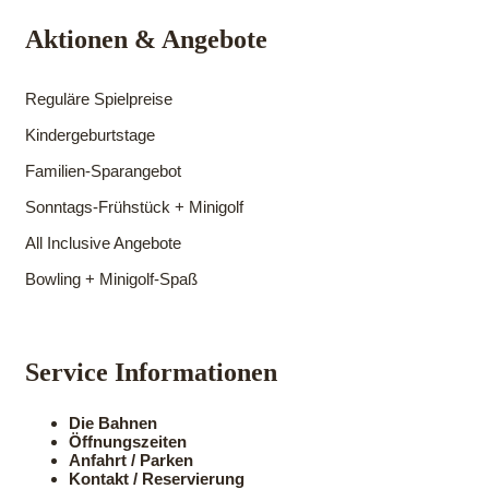
Aktionen & Angebote
Reguläre Spielpreise
Kindergeburtstage
Familien-Sparangebot
Sonntags-Frühstück + Minigolf
All Inclusive Angebote
Bowling + Minigolf-Spaß
Service Informationen
Die Bahnen
Öffnungszeiten
Anfahrt / Parken
Kontakt / Reservierung